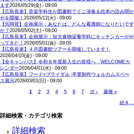
ます
2026/05/29(金) - 09:00
【広島長束】音楽学科生が図書館でミニ演奏＆絵本の読み聞か
せを開催！
2026/05/12(火) - 09:00
【呉阿賀】企画展示：あなたは、どんな看護師になりたいです
か？
2026/05/02(土) - 09:00
【広島長束】企画展示：短大食物栄養学科にキッチンカーがや
ってきた！
2026/05/01(金) - 09:00
【広島長束】４月図書館ツアーを開催しています！
2026/04/10(金) - 09:00
【全キャンパス】令和８年度新入生の皆様へ WELCOMEカ
レンダー
2026/04/01(水) - 09:00
【広島長束】フード×ブライダル :卒業制作ウェルカムスペー
ス展示
2026/03/01(日) - 09:00
Page
Page
Page
Page
Page
Page
カ
1
2
3
4
5
6
7
次
次 ›
最
最後 »
レ
ペ
終
ペ
続き…
ン
ー
ペ
ー
ト
ジ
ー
ジ
詳細検索・カテゴリ検索
ペ
ジ
送
ー
り
詳細検索
ジ